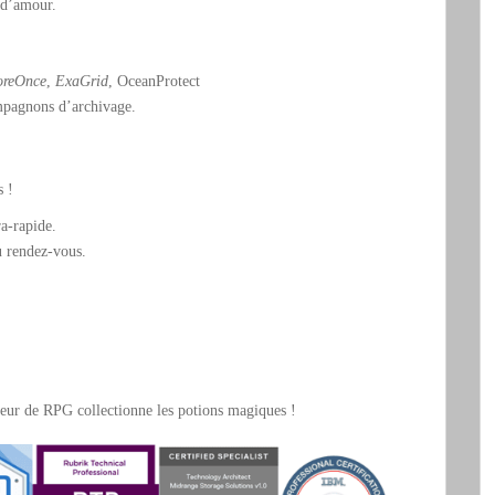
 d’amour.
oreOnce
,
ExaGrid
, OceanProtect
ompagnons d’archivage.
s !
ra-rapide.
u rendez-vous.
oueur de RPG collectionne les potions magiques !