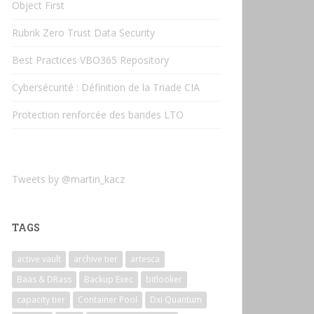
Object First
Rubrik Zero Trust Data Security
Best Practices VBO365 Repository
Cybersécurité : Définition de la Triade CIA
Protection renforcée des bandes LTO
Tweets by @martin_kacz
TAGS
active vault
archive tier
artesca
Baas & DRass
Backup Exec
bitlooker
capacity tier
Container Pool
Dxi Quantum