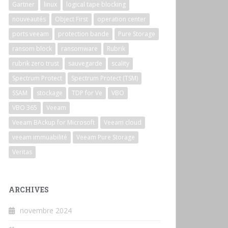
Gartner
linux
logical tape blocking
nouveautés
Object First
operation center
ports veeam
protection bande
Pure Storage
ransom block
ransomware
Rubrik
rubrik zero trust
sauvegarde
scality
Spectrum Protect
Spectrum Protect (TSM)
SSAM
stockage
TDP for Ve
VBO
VBO 365
Veeam
Veeam BAckup for Microsoft
Veeam cloud
veeam immuabilité
Veeam Pure Storage
Veritas
ARCHIVES
novembre 2024