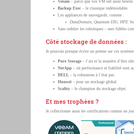
Veeam
– parce que vos VM ont aussi besoin
Backup Exec
– le classique indémodable.
Les appliances de sauvegarde, comme :
DataDomain
,
Quantum DXi
,
HPE St
Sans oublier les robotiques – mes fidèles c
Côté stockage de données :
Je pourrais presque écrire un poème sur ces système
Pure Storage
– l’art et la manière d’être ult
NetApp
– où performance et fiabilité sont a
DELL
– la robustesse à l’état pur.
Huawei
– pour un stockage global.
Scality
– le champion du stockage objet.
Et mes trophées ?
Je collectionne aussi les certifications comme un j