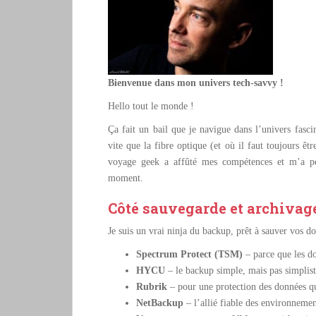
Bienvenue dans mon univers tech-savvy !
Hello tout le monde !
Ça fait un bail que je navigue dans l’univers fasc
vite que la fibre optique (et où il faut toujours êt
voyage geek a affûté mes compétences et m’a per
moment.
Côté sauvegarde et archivage
Je suis un vrai ninja du backup, prêt à sauver vos do
Spectrum Protect (TSM)
– parce que les d
HYCU
– le backup simple, mais pas simplist
Rubrik
– pour une protection des données qu
NetBackup
– l’allié fiable des environneme