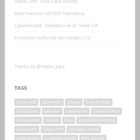
Rubrik Zero Trust Data Security
Best Practices VBO365 Repository
Cybersécurité : Définition de la Triade CIA
Protection renforcée des bandes LTO
Tweets by @martin_kacz
TAGS
active vault
archive tier
artesca
Baas & DRass
Backup Exec
bitlooker
capacity tier
Container Pool
Dxi Quantum
Gartner
linux
logical tape blocking
nouveautés
Object First
operation center
ports veeam
protection bande
Pure Storage