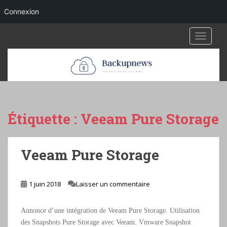
Connexion
S
TOGGLE
k
i
p
t
o
m
a
Étiquette :
Veeam Pure Storage
i
n
c
Veeam Pure Storage
o
n
t
1 juin 2018
Laisser un commentaire
e
n
Annonce d’une intégration de Veeam Pure Storage. Utilisation
t
des Snapshots Pure Storage avec Veeam. Vmware Snapshot