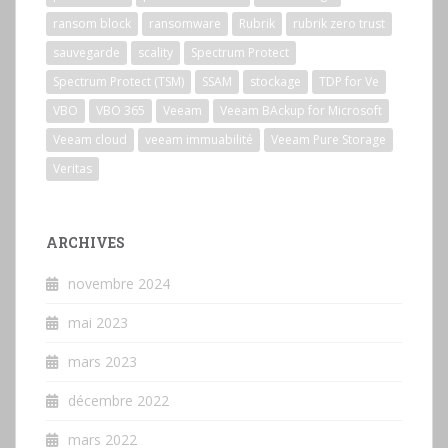
ransom block
ransomware
Rubrik
rubrik zero trust
sauvegarde
scality
Spectrum Protect
Spectrum Protect (TSM)
SSAM
stockage
TDP for Ve
VBO
VBO 365
Veeam
Veeam BAckup for Microsoft
Veeam cloud
veeam immuabilité
Veeam Pure Storage
Veritas
ARCHIVES
novembre 2024
mai 2023
mars 2023
décembre 2022
mars 2022