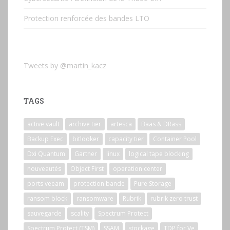
Protection renforcée des bandes LTO
Tweets by @martin_kacz
TAGS
active vault
archive tier
artesca
Baas & DRass
Backup Exec
bitlooker
capacity tier
Container Pool
Dxi Quantum
Gartner
linux
logical tape blocking
nouveautés
Object First
operation center
ports veeam
protection bande
Pure Storage
ransom block
ransomware
Rubrik
rubrik zero trust
sauvegarde
scality
Spectrum Protect
Spectrum Protect (TSM)
SSAM
stockage
TDP for Ve