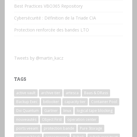
Best Practices VBO365 Repository
Cybersécurité : Définition de la Triade CIA
Protection renforcée des bandes LTO
Tweets by @martin_kacz
TAGS
active vault
archive tier
artesca
Baas & DRass
Backup Exec
bitlooker
capacity tier
Container Pool
Dxi Quantum
Gartner
linux
logical tape blocking
nouveautés
Object First
operation center
ports veeam
protection bande
Pure Storage