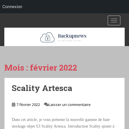
Connexion
S
TOGGLE
k
i
p
t
o
m
a
Mois :
février 2022
i
n
c
Scality Artesca
o
n
t
7 février 2022
Laisser un commentaire
e
n
Dans cet article, je vous présente la nouvelle gamme de baie
t
stockage objet S3 Scality Artesca. Introduction Scality ajoute à