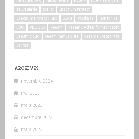
ransom block
ransomware
Rubrik
rubrik zero trust
sauvegarde
scality
Spectrum Protect
Spectrum Protect (TSM)
SSAM
stockage
TDP for Ve
VBO
VBO 365
Veeam
Veeam BAckup for Microsoft
Veeam cloud
veeam immuabilité
Veeam Pure Storage
Veritas
ARCHIVES
novembre 2024
mai 2023
mars 2023
décembre 2022
mars 2022