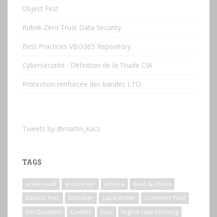
Object First
Rubrik Zero Trust Data Security
Best Practices VBO365 Repository
Cybersécurité : Définition de la Triade CIA
Protection renforcée des bandes LTO
Tweets by @martin_kacz
TAGS
active vault
archive tier
artesca
Baas & DRass
Backup Exec
bitlooker
capacity tier
Container Pool
Dxi Quantum
Gartner
linux
logical tape blocking