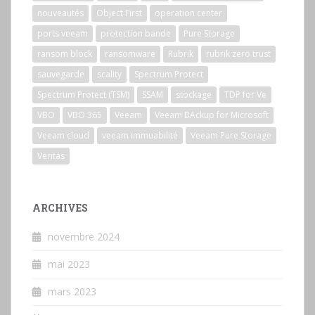
nouveautés
Object First
operation center
ports veeam
protection bande
Pure Storage
ransom block
ransomware
Rubrik
rubrik zero trust
sauvegarde
scality
Spectrum Protect
Spectrum Protect (TSM)
SSAM
stockage
TDP for Ve
VBO
VBO 365
Veeam
Veeam BAckup for Microsoft
Veeam cloud
veeam immuabilité
Veeam Pure Storage
Veritas
ARCHIVES
novembre 2024
mai 2023
mars 2023