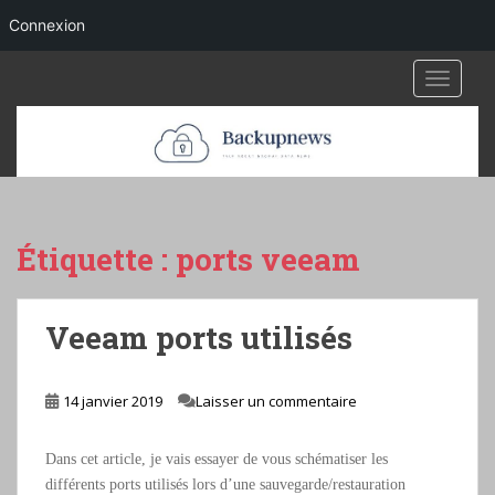
Connexion
S
TOGGLE
k
i
p
t
o
m
a
Étiquette :
ports veeam
i
n
c
Veeam ports utilisés
o
n
t
14 janvier 2019
Laisser un commentaire
e
n
Dans cet article, je vais essayer de vous schématiser les
t
différents ports utilisés lors d’une sauvegarde/restauration