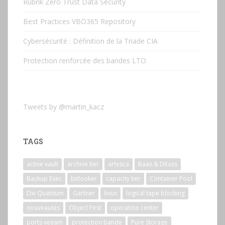
Rubrik Zero Trust Data Security
Best Practices VBO365 Repository
Cybersécurité : Définition de la Triade CIA
Protection renforcée des bandes LTO
Tweets by @martin_kacz
TAGS
active vault
archive tier
artesca
Baas & DRass
Backup Exec
bitlooker
capacity tier
Container Pool
Dxi Quantum
Gartner
linux
logical tape blocking
nouveautés
Object First
operation center
ports veeam
protection bande
Pure Storage