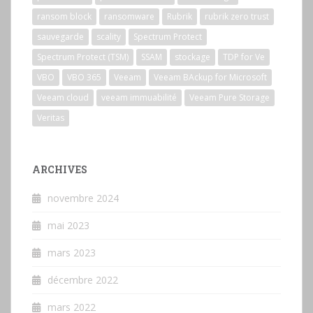
ransom block
ransomware
Rubrik
rubrik zero trust
sauvegarde
scality
Spectrum Protect
Spectrum Protect (TSM)
SSAM
stockage
TDP for Ve
VBO
VBO 365
Veeam
Veeam BAckup for Microsoft
Veeam cloud
veeam immuabilité
Veeam Pure Storage
Veritas
ARCHIVES
novembre 2024
mai 2023
mars 2023
décembre 2022
mars 2022