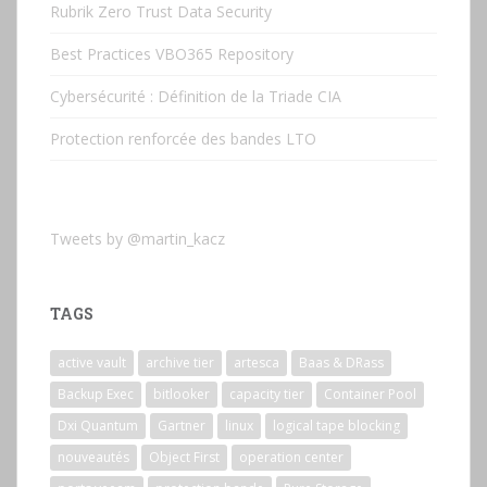
Rubrik Zero Trust Data Security
Best Practices VBO365 Repository
Cybersécurité : Définition de la Triade CIA
Protection renforcée des bandes LTO
Tweets by @martin_kacz
TAGS
active vault
archive tier
artesca
Baas & DRass
Backup Exec
bitlooker
capacity tier
Container Pool
Dxi Quantum
Gartner
linux
logical tape blocking
nouveautés
Object First
operation center