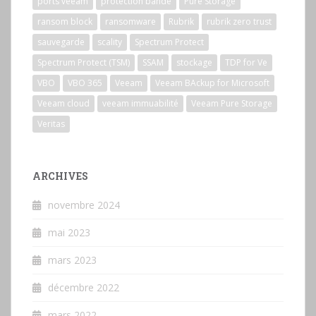
ports veeam
protection bande
Pure Storage
ransom block
ransomware
Rubrik
rubrik zero trust
sauvegarde
scality
Spectrum Protect
Spectrum Protect (TSM)
SSAM
stockage
TDP for Ve
VBO
VBO 365
Veeam
Veeam BAckup for Microsoft
Veeam cloud
veeam immuabilité
Veeam Pure Storage
Veritas
ARCHIVES
novembre 2024
mai 2023
mars 2023
décembre 2022
mars 2022