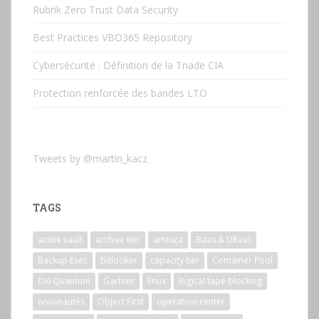
Rubrik Zero Trust Data Security
Best Practices VBO365 Repository
Cybersécurité : Définition de la Triade CIA
Protection renforcée des bandes LTO
Tweets by @martin_kacz
TAGS
active vault
archive tier
artesca
Baas & DRass
Backup Exec
bitlooker
capacity tier
Container Pool
Dxi Quantum
Gartner
linux
logical tape blocking
nouveautés
Object First
operation center