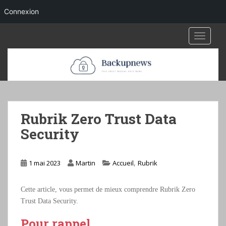
Connexion
S
TOGGLE
k
i
p
t
o
m
a
Rubrik Zero Trust Data
i
Security
n
c
o
,
1 mai 2023
Martin
Accueil
Rubrik
n
t
Cette article, vous permet de mieux comprendre Rubrik Zero
e
Trust Data Security.
n
t
Pour rappel