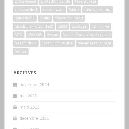
ports veeam
protection bande
Pure Storage
ransom block
ransomware
Rubrik
rubrik zero trust
sauvegarde
scality
Spectrum Protect
Spectrum Protect (TSM)
SSAM
stockage
TDP for Ve
VBO
VBO 365
Veeam
Veeam BAckup for Microsoft
Veeam cloud
veeam immuabilité
Veeam Pure Storage
Veritas
ARCHIVES
novembre 2024
mai 2023
mars 2023
décembre 2022