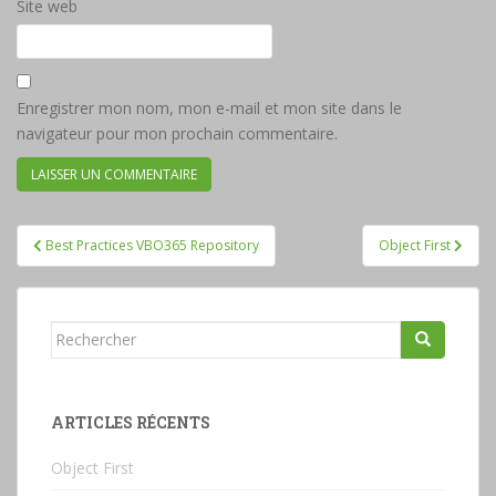
Site web
Enregistrer mon nom, mon e-mail et mon site dans le
navigateur pour mon prochain commentaire.
Navigation
Best Practices VBO365 Repository
Object First
de
l’article
Rechercher...
ARTICLES RÉCENTS
Object First